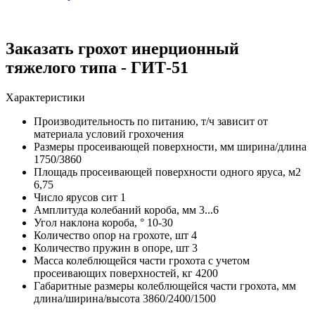
Заказать грохот инерционный
тяжелого типа - ГИТ-51
Характеристики
Производительность по питанию, т/ч
зависит от
материала условий грохочения
Размеры просеивающей поверхности, мм ширина/длина
1750/3860
Площадь просеивающей поверхности одного яруса, м2
6,75
Число ярусов сит
1
Амплитуда колебаний короба, мм
3...6
Угол наклона короба, °
10-30
Количество опор на грохоте, шт
4
Количество пружин в опоре, шт
3
Масса колеблющейся части грохота с учетом
просеивающих поверхностей, кг
4200
Габаритные размеры колеблющейся части грохота, мм
длина/ширина/высота
3860/2400/1500