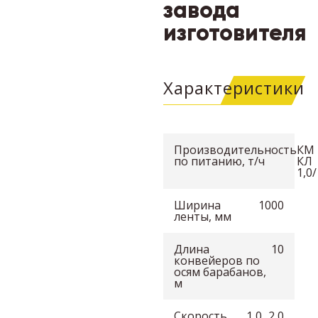
завода
изготовителя
Характеристики
Производительность
КМ
по питанию, т/ч
КЛ
1,0
Ширина
1000
ленты, мм
Длина
10
конвейеров по
осям барабанов,
м
Скорость
1,0...2,0