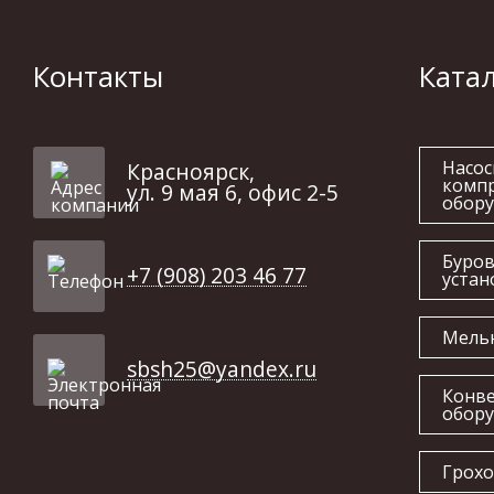
Контакты
Ката
Насос
Красноярск,
комп
ул. 9 мая 6, офис 2-5
обор
Буро
+7 (908) 203 46 77
устан
Мель
sbsh25@yandex.ru
Конв
обор
Грох