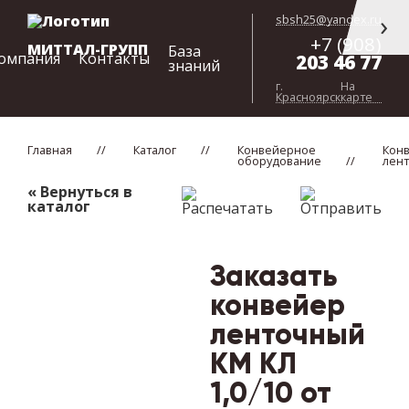
sbsh25@yandex.ru
+7 (908)
МИТТАЛ-ГРУПП
База
омпания
Контакты
203 46 77
знаний
г.
На
Красноярск
карте
Главная
Каталог
Конвейерное
Кон
оборудование
лен
« Вернуться в
каталог
Распечатать
Отправить
Заказать
конвейер
ленточный
КМ КЛ
1,0/10 от