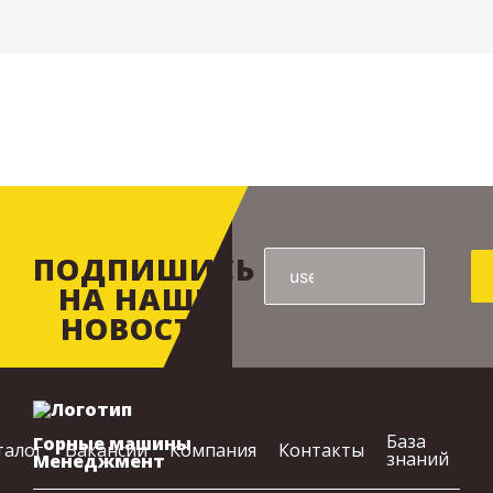
ПОДПИШИСЬ
НА НАШИ
НОВОСТИ
База
Горные машины
талог
Вакансии
Компания
Контакты
знаний
Менеджмент