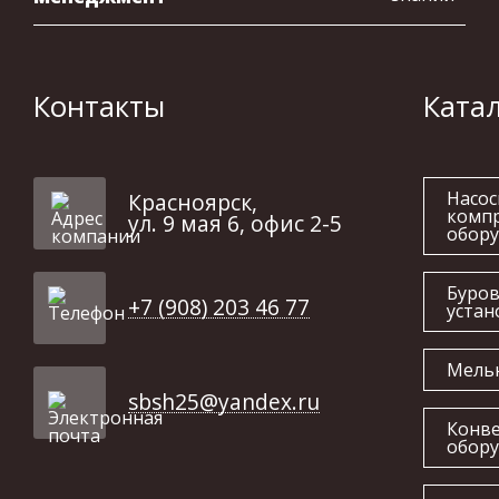
Контакты
Ката
Насос
Красноярск,
комп
ул. 9 мая 6, офис 2-5
обор
Буро
+7 (908) 203 46 77
устан
Мель
sbsh25@yandex.ru
Конв
обор