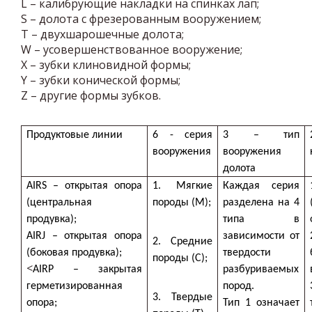
L – калибрующие накладки на спинках лап;
S – долота с фрезерованным вооружением;
T – двухшарошечные долота;
W – усовершенствованное вооружение;
X – зубки клиновидной формы;
Y – зубки конической формы;
Z – другие формы зубков.
Продуктовые линии
6 - серия
3 – тип
вооружения
вооружения
долота
AIRS – открытая опора
1. Мягкие
Каждая серия
(центральная
породы (М);
разделена на 4
продувка);
типа в
AIRJ – открытая опора
зависимости от
2. Средние
(боковая продувка);
твердости
породы (С);
<
AIRP – закрытая
разбуриваемых
герметизированная
пород.
3. Твердые
опора;
Тип 1 означает