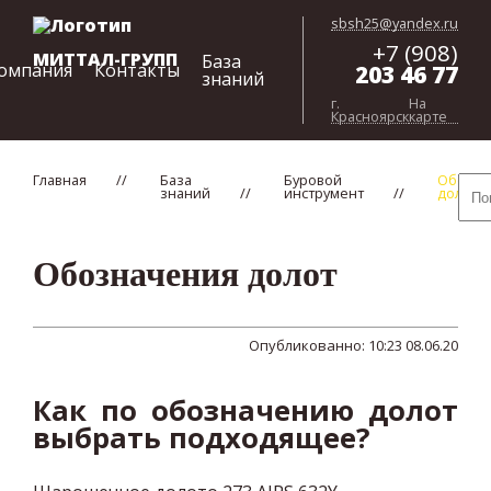
sbsh25@yandex.ru
+7 (908)
МИТТАЛ-ГРУПП
База
омпания
Контакты
203 46 77
знаний
г.
На
Красноярск
карте
Главная
База
Буровой
Обозна
знаний
инструмент
долот
Обозначения долот
Опубликованно: 10:23 08.06.20
Как по обозначению долот
выбрать подходящее?