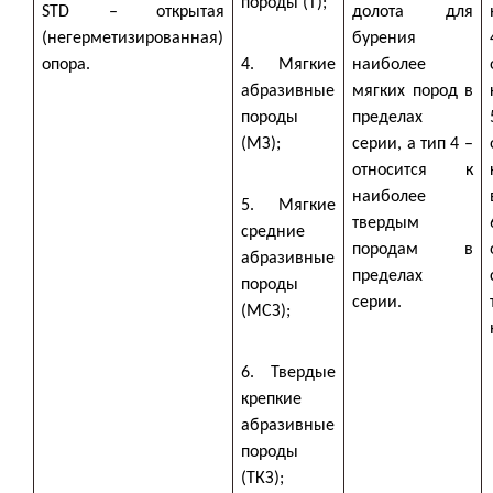
породы (Т);
STD – открытая
долота для
(негерметизированная)
бурения
опора.
4. Мягкие
наиболее
абразивные
мягких пород в
породы
пределах
(МЗ);
серии, а тип 4 –
относится к
наиболее
5. Мягкие
твердым
средние
породам в
абразивные
пределах
породы
серии.
(МСЗ);
6. Твердые
крепкие
абразивные
породы
(ТКЗ);