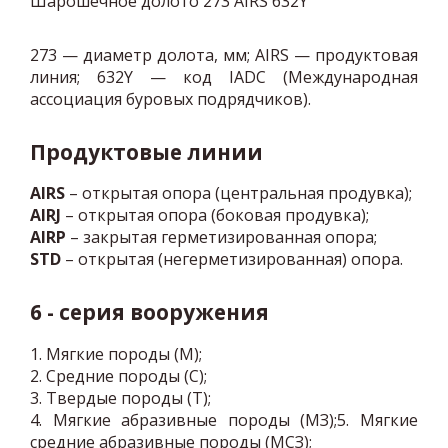
Шарошечное долото 273 AIRS 632Y
273 — диаметр долота, мм; AIRS — продуктовая
линия; 632Y — код IADC (Международная
ассоциация буровых подрядчиков).
Продуктовые линии
AIRS
– открытая опора (центральная продувка);
AIRJ
– открытая опора (боковая продувка);
AIRP
– закрытая герметизированная опора;
STD
– открытая (негерметизированная) опора.
6 - серия вооружения
1. Мягкие породы (М);
2. Средние породы (С);
3. Твердые породы (Т);
4. Мягкие абразивные породы (МЗ);5. Мягкие
средние абразивные породы (МСЗ);